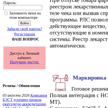
При отпуске товара фар
Пароль:
реестром лекарственных
теле чека или вызвав сп
Запомнить меня на
этом компьютере
программы. РЛС позвол
действующее вещество,
Забыли свой пароль?
отсутствующие в номен
Регистрация
системы. Реестр лекарс
ВАШ ВОПРОС
автоматически.
Доступ в Личный
кабинет.
Получите доступ.
Маркировка 
Релизы / Обновления
Готовое решени
Полная интеграция с Н
03 августа 2026
Компания
БЭСТ успешно прошла
МТ).
ежегодную аккредитацию