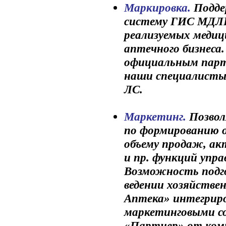
Маркировка.
Подде
систему ГИС МДЛП
реализуемых медиц
аптечного бизнеса
официальным парт
наши специалисты 
ЛС.
Маркетинг.
Позвол
по формированию о
объему продаж, ак
и пр. функций упр
Возможность подго
ведении хозяйстве
Аптека» интегрир
маркетинговыми с
«Партнер» от ком