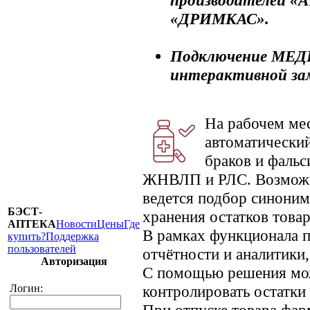
производителей «
«ДРИМКАС».
Подключение МЕД
интерактивной за
На рабочем мес
автоматический
браков и фаль
ЖНВЛП и РЛС. Возможе
ведется подбор синоним
БЭСТ-
хранения остатков това
АПТЕКА
Новости
Цены
Где
В рамках функционала 
купить?
Поддержка
пользователей
отчётности и аналитики,
Авторизация
С помощью решения мож
Логин:
контролировать остатки 